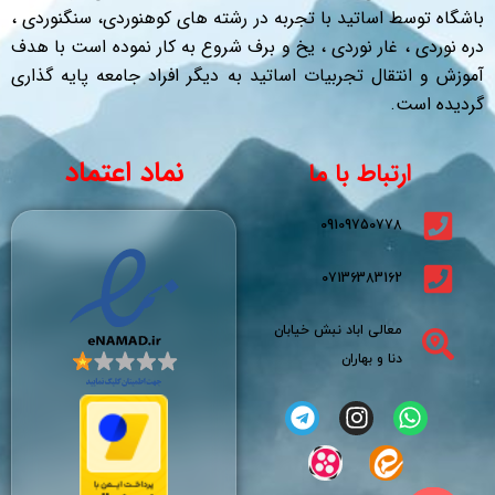
باشگاه توسط اساتید با تجربه در رشته های کوهنوردی، سنگنوردی ،
دره نوردی ، غار نوردی ، یخ و برف شروع به کار نموده است با هدف
آموزش و انتقال تجربیات اساتید به دیگر افراد جامعه پایه گذاری
گردیده است.
نماد اعتماد
ارتباط با ما
09109750778
07136383162
معالی اباد نبش خیابان
دنا و بهاران