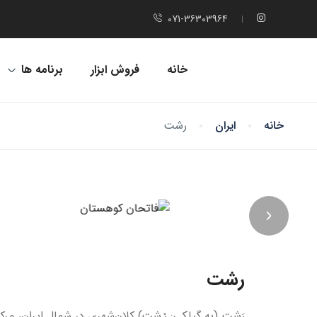
071-36303964
خانه
فروش ابزار
برنامه ها
خانه
ایران
رشت
رشت
رَشت (به گیلکی: رٚشت) کلان‌شهری در شمال ایران، مر