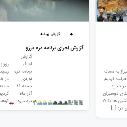
گزارش برنامه
گزارش اجرای برنامه دره درزو
گزارش
اجراء
روز پ
بح از شیراز به سمت
برنامه دره
رسیدی
حرکت کردیم .
نوردی
یر حدود
جمعه ۱۶
جمعه
 روستای دوسیران
آذر ماه
کردی
رسیدیم و پس از پارک ماشین ها با ۲۰
دره درزو
کوهنو
 دره […]