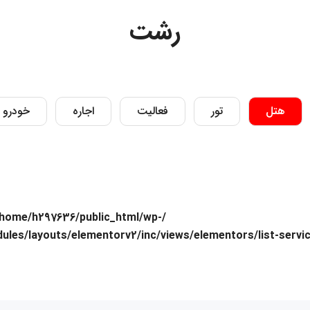
رشت
هتل
تور
فعالیت
اجاره
خودرو
/home/h297636/public_html/wp-
ules/layouts/elementorv2/inc/views/elementors/list-servi