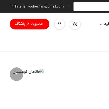
fatehankoohestan@gmail.com
ید
عضویت در باشگاه