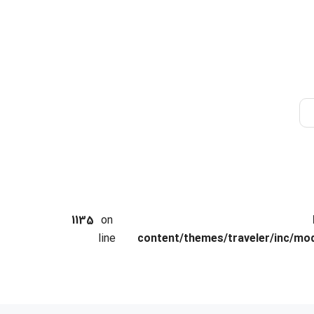
1135
on
line
content/themes/traveler/inc/mod