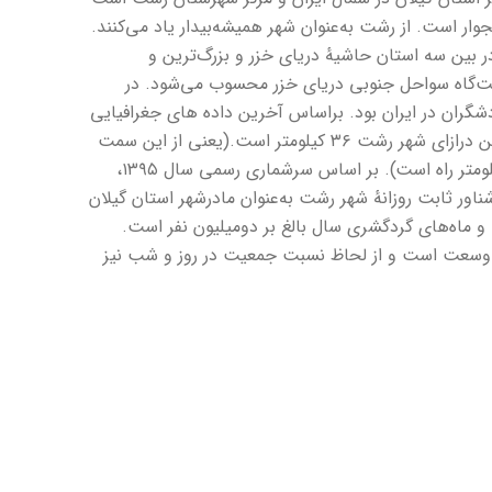
ار است. از رشت به‌عنوان شهر همیشه‌بیدار یاد می‌کنند.
 بین سه استان حاشیهٔ دریای خزر و بزرگ‌ترین و
ت‌گاه سواحل جنوبی دریای خزر محسوب می‌شود. در
ط گردشگران در ایران بود. براساس آخرین داده های جغرافیایی
دیتاسنتر ماهواره ای سیستم اطلاعات ژئوگرافی؛ بیشترین درازای شهر رشت ۳۶ کیلومتر است.(یعنی از این سمت
تا آن سمت شهر بر مبنای بیشترین حالت ممکن ۳۶ کیلومتر راه است). بر اساس سرشماری رسمی سال ۱۳۹۵،
۶ نفر است. جمعیت شناور ثابت روزانهٔ شهر رشت به‌عنوان مادرشهر استان گیلان
 تعطیلات و ماه‌های گردگشری سال بالغ بر دومیلیون نفر است.
 وسعت است و از لحاظ نسبت جمعیت در روز و شب نیز