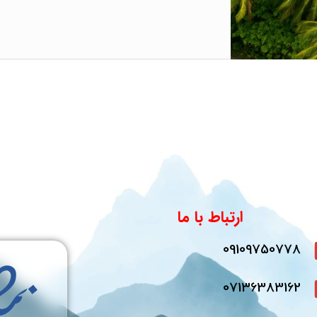
ارتباط با ما
09109750778
07136383162