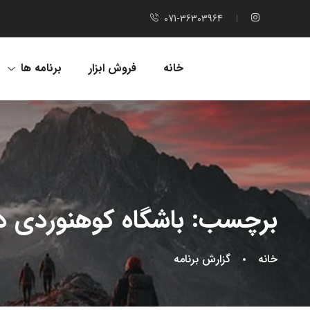
071-36303964
خانه
فروش ابزار
برنامه ها
برچسب:
باشگاه کوهنوردی در
خانه
گزارش برنامه