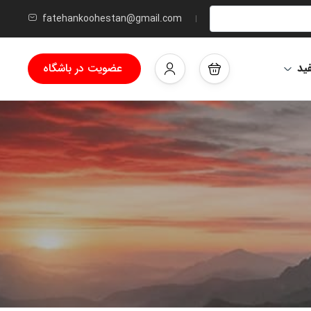
fatehankoohestan@gmail.com
ید
عضویت در باشگاه