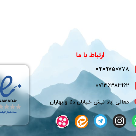
ارتباط با ما
09109750778
07136383162
معالی اباد نبش خیابان دنا و بهاران