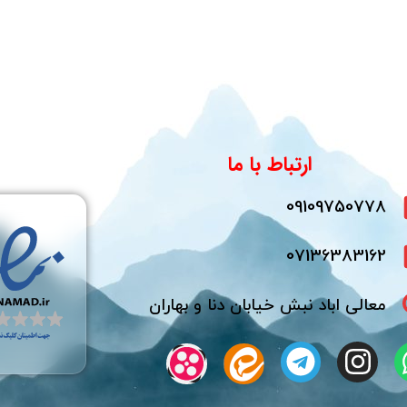
ارتباط با ما
09109750778
07136383162
معالی اباد نبش خیابان دنا و بهاران