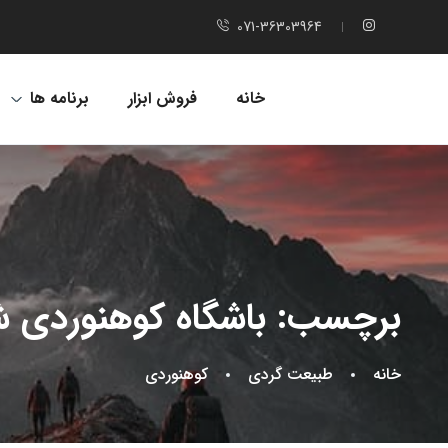
071-36303964
خانه
فروش ابزار
برنامه ها
برچسب:
باشگاه کوهنوردی ش
خانه
طبیعت گردی
کوهنوردی