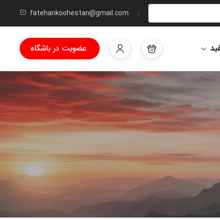
fatehankoohestan@gmail.com
ید
عضویت در باشگاه