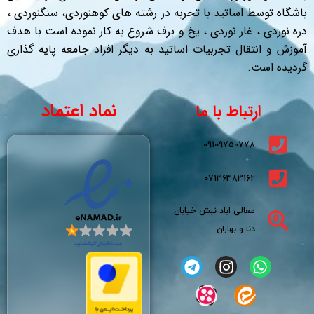
باشگاه توسط اساتید با تجربه در رشته های کوهنوردی، سنگنوردی ،
دره نوردی ، غار نوردی ، یخ و برف شروع به کار نموده است با هدف
آموزش و انتقال تجربیات اساتید به دیگر افراد جامعه پایه گذاری
گردیده است.
نماد اعتماد
ارتباط با ما
09109750778
07136383162
معالی اباد نبش خیابان
دنا و بهاران