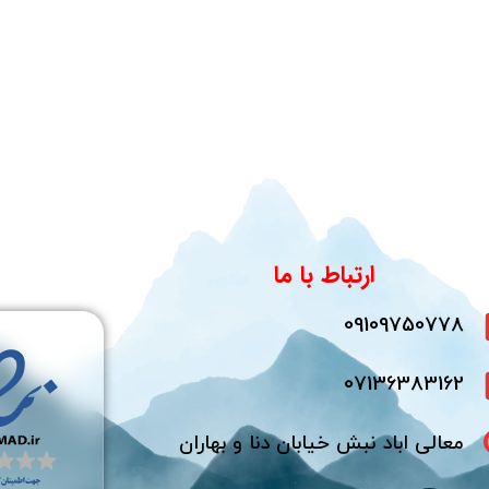
ارتباط با ما
09109750778
07136383162
معالی اباد نبش خیابان دنا و بهاران