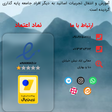
آموزش و انتقال تجربیات اساتید به دیگر افراد جامعه پایه گذاری
گردیده است.
نماد اعتماد
ارتباط با ما
09109750778
07136383162
معالی اباد نبش خیابان
دنا و بهاران